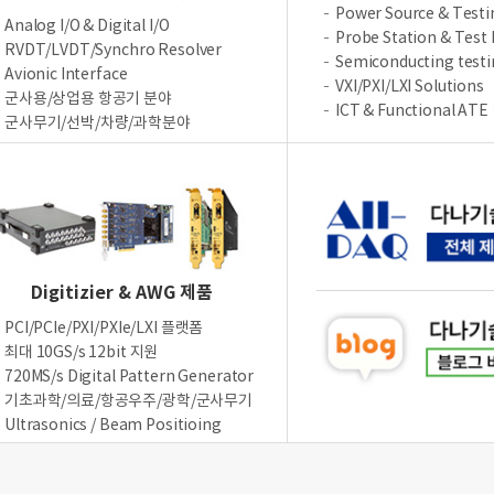
Power Source & Testi
Analog I/O & Digital I/O
Probe Station & Test 
RVDT/LVDT/Synchro Resolver
Semiconducting test
Avionic Interface
VXI/PXI/LXI Solutions
군사용/상업용 항공기 분야
ICT & Functional ATE
군사무기/선박/차량/과학분야
Digitizier & AWG 제품
PCI/PCIe/PXI/PXIe/LXI 플랫폼
최대 10GS/s 12bit 지원
720MS/s Digital Pattern Generator
기초과학/의료/항공우주/광학/군사무기
Ultrasonics / Beam Positioing