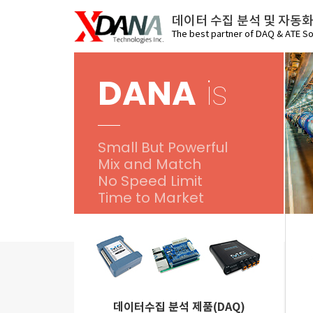
데이터 수집 분석 및 자동
The best partner of DAQ & ATE So
DANA
is
Small But Powerful
Mix and Match
No Speed Limit
Time to Market
데이터수집 분석 제품(DAQ)