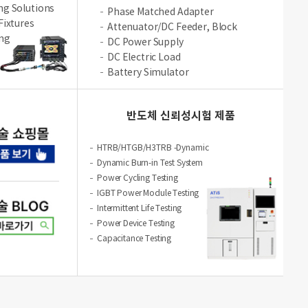
ng Solutions
Phase Matched Adapter
Fixtures
Attenuator/DC Feeder, Block
ing
DC Power Supply
DC Electric Load
Battery Simulator
반도체 신뢰성시험 제품
HTRB/HTGB/H3TRB -Dynamic
Dynamic Burn-in Test System
Power Cycling Testing
IGBT Power Module Testing
Intermittent Life Testing
Power Device Testing
Capacitance Testing