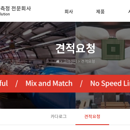
화측정 전문회사
회사
제품
lution
견적요청
고객센터
견적요청
카다로그
견적요청