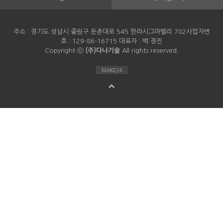
주소 : 경기도 성남시 중원구 둔촌대로 545 한라시그마밸리 702사업자번
호 : 129-86-16715 대표자 : 백 경진
Copyright ⓒ
(주)다나기술
All rights reserved.
MAKE24