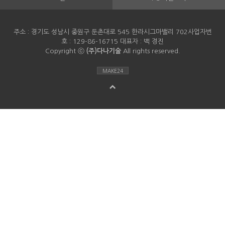
주소 : 경기도 성남시 중원구 둔촌대로 545 한라시그마밸리 702사업자번
호 : 129-86-16715 대표자 : 백 경진
Copyright ⓒ
(주)다나기술
All rights reserved.
MAKE24